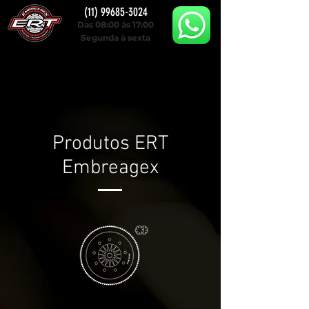
(11) 99685-3024
Das 08:00 ás 17:00
Segunda à sexta
Produtos ERT
Embreagex