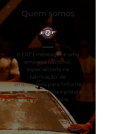
Quem somos
A ERT Embreagex é uma
empresa nacional,
especializada na
fabricação de
embreagens para linha de
performance (rua e pista) a
mais de 30 anos.
Nossa fábrica está
localizada na cidade de
Embu Guaçu, com sede