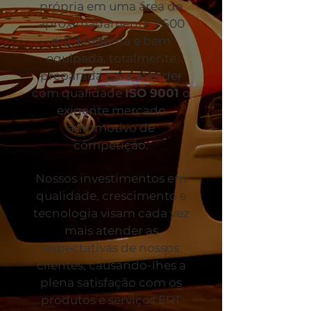
própria em uma área de
aproximadamente 2.500
m2. Moderna e bem
equipada, totalmente
preparada para atender
com qualidade
ISO 9001
o
exigente mercado
automotivo de
competição.
Nossos investimentos em
qualidade, crescimento e
tecnologia visam cada vez
mais atender as
expectativas de nossos
clientes, causando-lhes a
plena satisfação com os
produtos e serviços ERT